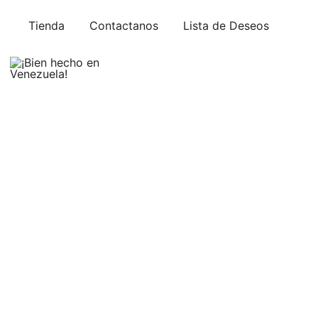
Saltar
Tienda
Contactanos
Lista de Deseos
al
contenido
Somos Corporación Guimar, C.A. Mobiliario de oficina d
¡Bien hecho en Venezuela!