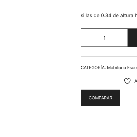
sillas de 0.34 de altura 
Mesa
redonda
de
preescolar
con
CATEGORÍA:
Mobiliario Esco
4
sillas
A
cantidad
COMPARAR