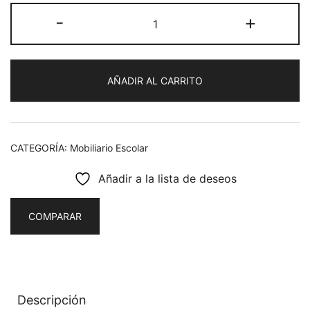
Mesa
-
+
silla
Trapecio
Preescolar
AÑADIR AL CARRITO
cantidad
CATEGORÍA:
Mobiliario Escolar
Añadir a la lista de deseos
COMPARAR
Descripción