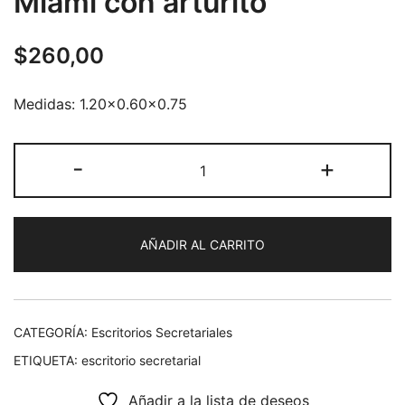
Miami con arturito
$
260,00
Medidas: 1.20×0.60×0.75
Escritorio
-
+
Secretarial
Miami
con
AÑADIR AL CARRITO
arturito
cantidad
CATEGORÍA:
Escritorios Secretariales
ETIQUETA:
escritorio secretarial
Añadir a la lista de deseos